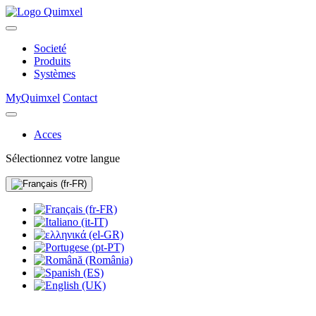
Societé
Produits
Systèmes
MyQuimxel
Contact
Acces
Sélectionnez votre langue
MyQuimxel